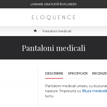
LIVRARE GRATUITĂ ÎN PLOIEȘTI
Pantaloni medicali
Pantaloni medicali
DESCRIERE
SPECIFICAŢII
RECENZII
Pantaloni medicali unisex, cu buzunar 
nasture. Împreună cu
Bluza medical
lucru.