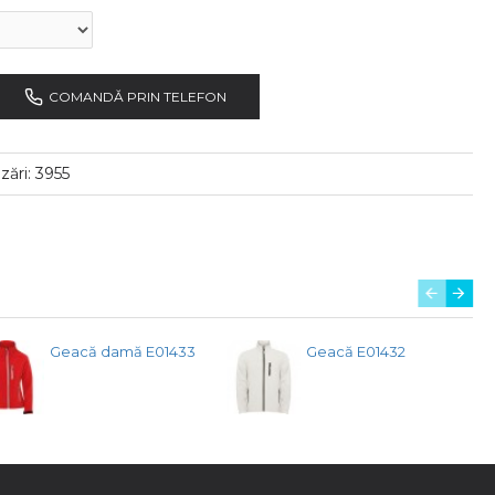
COMANDĂ PRIN TELEFON
izări: 3955
Geacă damă E01433
Geacă E01432