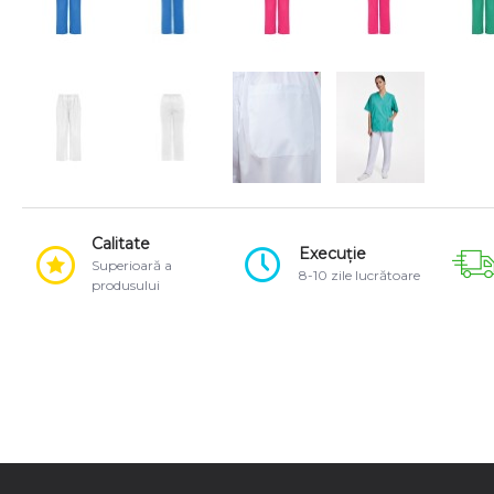
Calitate
Execuție
Superioară a
8-10 zile lucrătoare
produsului