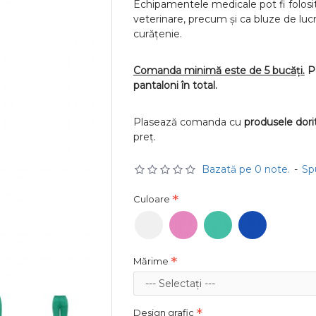
Echipamentele medicale pot fi folosite
veterinare, precum și ca bluze de luc
curățenie.
Comanda minimă este de 5 buc
ă
ț
i.
P
pantaloni în total.
Plasează comanda cu
produsele dori
preț.
Bazată pe 0 note.
-
Sp
Culoare
Mărime
Design grafic